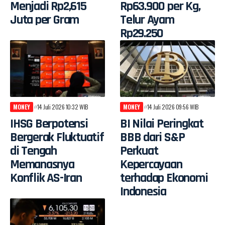
Menjadi Rp2,615
Rp63.900 per Kg,
Juta per Gram
Telur Ayam
Rp29.250
MONEY
14 Juli 2026 10:32 WIB
MONEY
14 Juli 2026 09:56 WIB
IHSG Berpotensi
BI Nilai Peringkat
Bergerak Fluktuatif
BBB dari S&P
di Tengah
Perkuat
Memanasnya
Kepercayaan
Konflik AS-Iran
terhadap Ekonomi
Indonesia