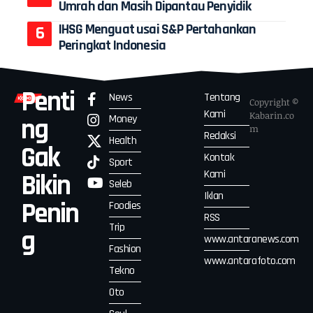
Umrah dan Masih Dipantau Penyidik
IHSG Menguat usai S&P Pertahankan
Peringkat Indonesia
Penti
News
Tentang
Copyright ©
Kami
Kabarin.co
Money
ng
m
Redaksi
Health
Gak
Kontak
Sport
Kami
Bikin
Seleb
Iklan
Penin
Foodies
RSS
Trip
g
www.antaranews.com
Fashion
www.antarafoto.com
Tekno
Oto