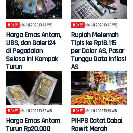
MONEY
14 Juli 2026 10:44 WIB
MONEY
14 Juli 2026 10:40 WIB
Harga Emas Antam,
Rupiah Melemah
UBS, dan Galeri24
Tipis ke Rp18.115
di Pegadaian
per Dolar AS, Pasar
Selasa ini Kompak
Tunggu Data Inflasi
Turun
AS
MONEY
14 Juli 2026 10:37 WIB
MONEY
14 Juli 2026 10:35 WIB
Harga Emas Antam
PIHPS Catat Cabai
Turun Rp20.000
Rawit Merah