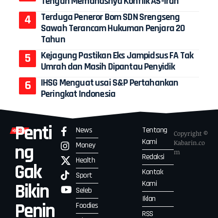
Tengah Memanasnya Konflik AS-Iran
Terduga Peneror Bom SDN Srengseng
Sawah Terancam Hukuman Penjara 20
Tahun
Kejagung Pastikan Eks Jampidsus FA Tak
Umrah dan Masih Dipantau Penyidik
IHSG Menguat usai S&P Pertahankan
Peringkat Indonesia
Penti
News
Tentang
Copyright ©
Kami
Kabarin.co
Money
ng
m
Redaksi
Health
Gak
Kontak
Sport
Kami
Bikin
Seleb
Iklan
Penin
Foodies
RSS