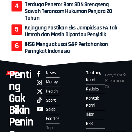
Terduga Peneror Bom SDN Srengseng
Sawah Terancam Hukuman Penjara 20
Tahun
Kejagung Pastikan Eks Jampidsus FA Tak
Umrah dan Masih Dipantau Penyidik
IHSG Menguat usai S&P Pertahankan
Peringkat Indonesia
Penti
News
Tentang
Copyright ©
Kami
Kabarin.co
Money
ng
m
Redaksi
Health
Gak
Kontak
Sport
Kami
Bikin
Seleb
Iklan
Penin
Foodies
RSS
Trip