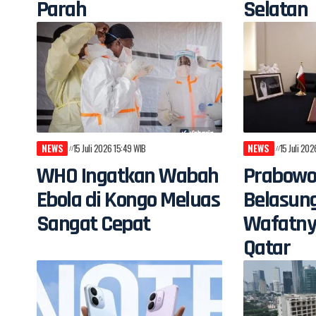
Parah
Selatan
NEWS
15 Juli 2026 15:49 WIB
NEWS
15 Juli 20
WHO Ingatkan Wabah
Prabowo
Ebola di Kongo Meluas
Belasun
Sangat Cepat
Wafatny
Qatar