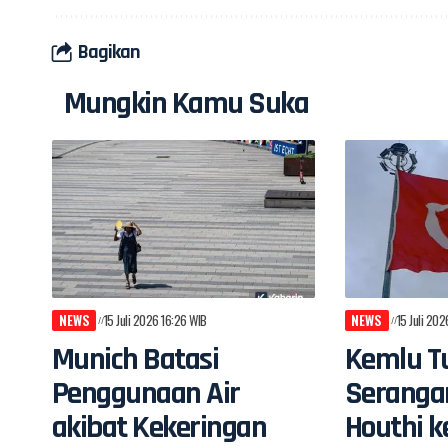
Bagikan
Mungkin Kamu Suka
NEWS
15 Juli 2026 16:26 WIB
NEWS
15 Juli 20
Munich Batasi
Kemlu Tu
Penggunaan Air
Seranga
akibat Kekeringan
Houthi k