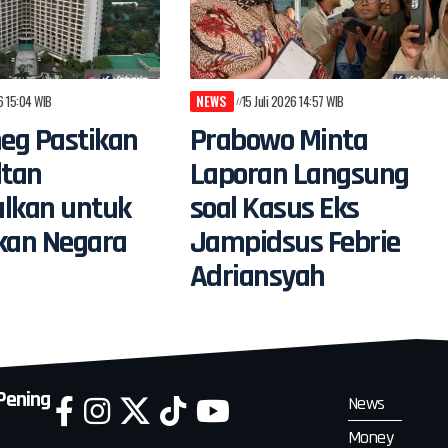
26 15:04 WIB
NEWS
15 Juli 2026 14:57 WIB
eg Pastikan
Prabowo Minta
ltan
Laporan Langsung
alkan untuk
soal Kasus Eks
an Negara
Jampidsus Febrie
Adriansyah
 Pening
News
Money