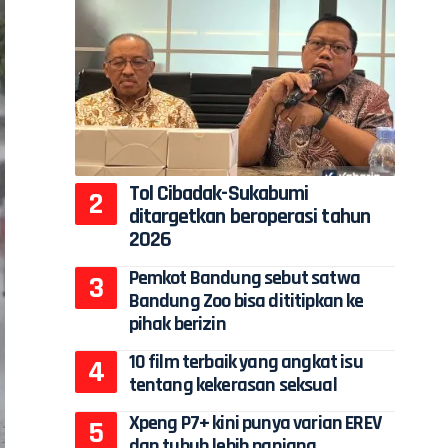
Tol Cibadak-Sukabumi
ditargetkan beroperasi tahun
2026
Pemkot Bandung sebut satwa
Bandung Zoo bisa dititipkan ke
pihak berizin
10 film terbaik yang angkat isu
tentang kekerasan seksual
Xpeng P7+ kini punya varian EREV
dan tubuh lebih panjang