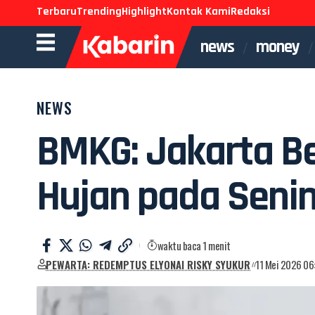
Terbaru
Trending
Highlight
Kontak Kami
Redaksi
news
money
NEWS
BMKG: Jakarta Be
Hujan pada Senin
waktu baca 1 menit
PEWARTA: REDEMPTUS ELYONAI RISKY SYUKUR
11 Mei 2026 06