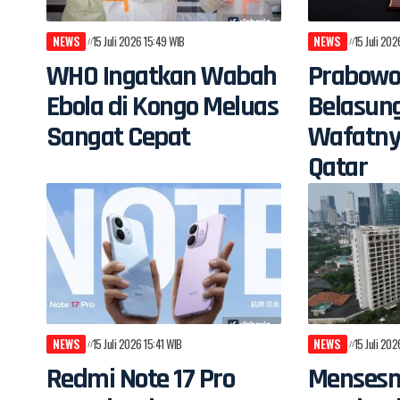
NEWS
15 Juli 2026 15:49 WIB
NEWS
15 Juli 20
WHO Ingatkan Wabah
Prabowo
Ebola di Kongo Meluas
Belasun
Sangat Cepat
Wafatny
Qatar
NEWS
15 Juli 2026 15:41 WIB
NEWS
15 Juli 20
Redmi Note 17 Pro
Mensesn