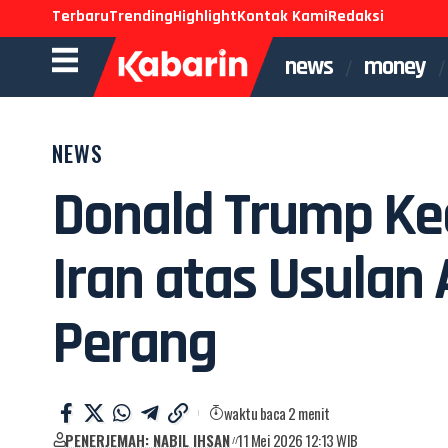
Terbaru
Trending
Highlight
Kontak Kami
Redaksi
news
money
NEWS
Donald Trump K
Iran atas Usulan 
Perang
waktu baca 2 menit
PENERJEMAH: NABIL IHSAN
11 Mei 2026 12:13 WIB