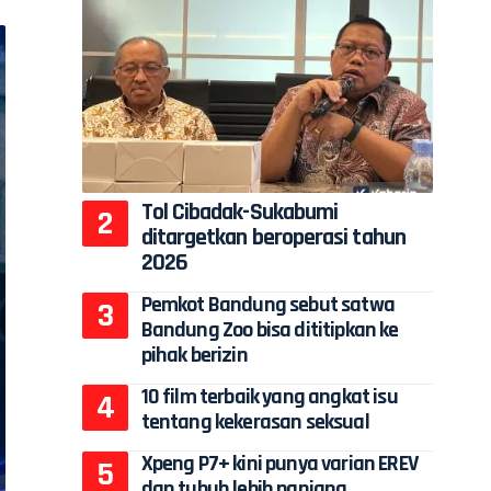
Tol Cibadak-Sukabumi
ditargetkan beroperasi tahun
2026
Pemkot Bandung sebut satwa
Bandung Zoo bisa dititipkan ke
pihak berizin
10 film terbaik yang angkat isu
tentang kekerasan seksual
Xpeng P7+ kini punya varian EREV
dan tubuh lebih panjang