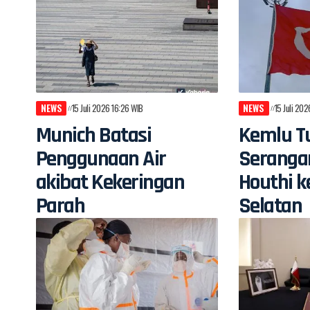
NEWS
15 Juli 2026 16:26 WIB
NEWS
15 Juli 20
Munich Batasi
Kemlu Tu
Penggunaan Air
Seranga
akibat Kekeringan
Houthi k
Parah
Selatan