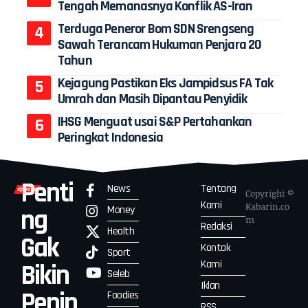
Tengah Memanasnya Konflik AS-Iran
Terduga Peneror Bom SDN Srengseng
Sawah Terancam Hukuman Penjara 20
Tahun
Kejagung Pastikan Eks Jampidsus FA Tak
Umrah dan Masih Dipantau Penyidik
IHSG Menguat usai S&P Pertahankan
Peringkat Indonesia
Penti
News
Tentang
Copyright ©
Kami
Kabarin.co
Money
ng
m
Redaksi
Health
Gak
Kontak
Sport
Kami
Bikin
Seleb
Iklan
Penin
Foodies
RSS