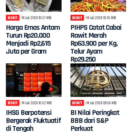
MONEY
14 Juli 2026 10:37 WIB
MONEY
14 Juli 2026 10:35 WIB
Harga Emas Antam
PIHPS Catat Cabai
Turun Rp20.000
Rawit Merah
Menjadi Rp2,615
Rp63.900 per Kg,
Juta per Gram
Telur Ayam
Rp29.250
MONEY
14 Juli 2026 10:32 WIB
MONEY
14 Juli 2026 09:56 WIB
IHSG Berpotensi
BI Nilai Peringkat
Bergerak Fluktuatif
BBB dari S&P
di Tengah
Perkuat