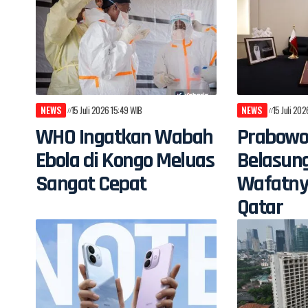
NEWS
15 Juli 2026 15:49 WIB
NEWS
15 Juli 20
WHO Ingatkan Wabah
Prabowo
Ebola di Kongo Meluas
Belasun
Sangat Cepat
Wafatny
Qatar