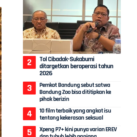
Tol Cibadak-Sukabumi
ditargetkan beroperasi tahun
2026
Pemkot Bandung sebut satwa
Bandung Zoo bisa dititipkan ke
pihak berizin
10 film terbaik yang angkat isu
tentang kekerasan seksual
Xpeng P7+ kini punya varian EREV
dan tubuh lebih panjang