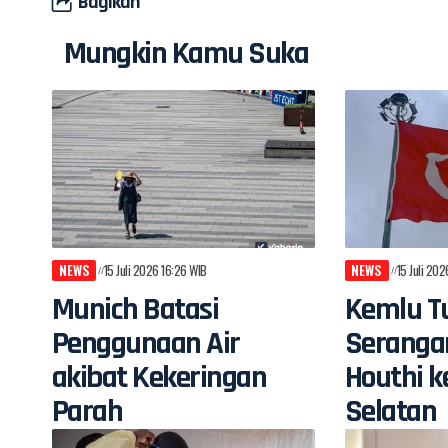
Bagikan
Mungkin Kamu Suka
NEWS
15 Juli 2026 16:26 WIB
NEWS
15 Juli 20
Munich Batasi
Kemlu Tu
Penggunaan Air
Seranga
akibat Kekeringan
Houthi k
Parah
Selatan