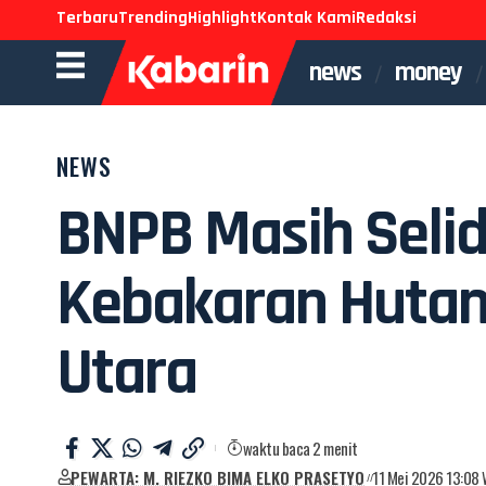
Terbaru
Trending
Highlight
Kontak Kami
Redaksi
news
money
NEWS
BNPB Masih Selid
Kebakaran Hutan
Utara
waktu baca 2 menit
PEWARTA: M. RIEZKO BIMA ELKO PRASETYO
11 Mei 2026 13:08