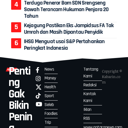
Terduga Peneror Bom SDN Srengseng
Sawah Terancam Hukuman Penjara 20
Tahun
Kejagung Pastikan Eks Jampidsus FA Tak
Umrah dan Masih Dipantau Penyidik
IHSG Menguat usai S&P Pertahankan
Peringkat Indonesia
Penti
News
Tentang
Copyright ©
Kami
Kabarin.co
Money
ng
m
Redaksi
Health
Gak
Kontak
Sport
Kami
Bikin
Seleb
Iklan
Penin
Foodies
RSS
Trip
www.antaranews.com