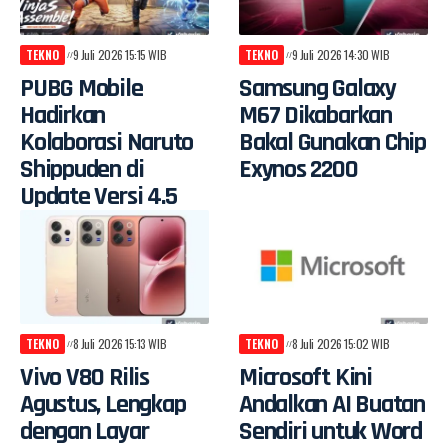
TEKNO
9 Juli 2026 15:15 WIB
TEKNO
9 Juli 2026 14:30 WIB
PUBG Mobile
Samsung Galaxy
Hadirkan
M67 Dikabarkan
Kolaborasi Naruto
Bakal Gunakan Chip
Shippuden di
Exynos 2200
Update Versi 4.5
TEKNO
8 Juli 2026 15:13 WIB
TEKNO
8 Juli 2026 15:02 WIB
Vivo V80 Rilis
Microsoft Kini
Agustus, Lengkap
Andalkan AI Buatan
dengan Layar
Sendiri untuk Word