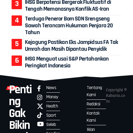
IHSG Berpotensi Bergerak Fluktuatif di
Tengah Memanasnya Konflik AS-Iran
Terduga Peneror Bom SDN Srengseng
Sawah Terancam Hukuman Penjara 20
Tahun
Kejagung Pastikan Eks Jampidsus FA Tak
Umrah dan Masih Dipantau Penyidik
IHSG Menguat usai S&P Pertahankan
Peringkat Indonesia
Penti
News
Tentang
Copyright ©
Kami
Kabarin.co
Money
ng
m
Redaksi
Health
Gak
Kontak
Sport
Kami
Bikin
Seleb
Iklan