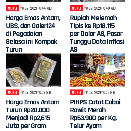
MONEY
14 Juli 2026 10:44 WIB
MONEY
14 Juli 2026 10:40 WIB
Harga Emas Antam,
Rupiah Melemah
UBS, dan Galeri24
Tipis ke Rp18.115
di Pegadaian
per Dolar AS, Pasar
Selasa ini Kompak
Tunggu Data Inflasi
Turun
AS
MONEY
14 Juli 2026 10:37 WIB
MONEY
14 Juli 2026 10:35 WIB
Harga Emas Antam
PIHPS Catat Cabai
Turun Rp20.000
Rawit Merah
Menjadi Rp2,615
Rp63.900 per Kg,
Juta per Gram
Telur Ayam