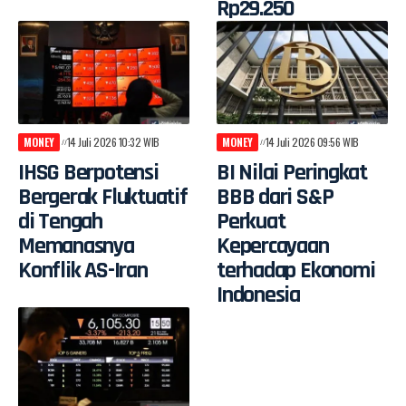
Rp29.250
MONEY
14 Juli 2026 10:32 WIB
MONEY
14 Juli 2026 09:56 WIB
IHSG Berpotensi
BI Nilai Peringkat
Bergerak Fluktuatif
BBB dari S&P
di Tengah
Perkuat
Memanasnya
Kepercayaan
Konflik AS-Iran
terhadap Ekonomi
Indonesia