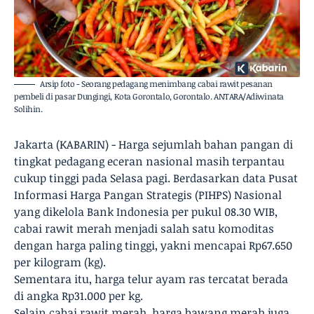
Arsip foto - Seorang pedagang menimbang cabai rawit pesanan
pembeli di pasar Dungingi, Kota Gorontalo, Gorontalo. ANTARA/Adiwinata
Solihin.
Jakarta (KABARIN) - Harga sejumlah bahan pangan di
tingkat pedagang eceran nasional masih terpantau
cukup tinggi pada Selasa pagi. Berdasarkan data Pusat
Informasi Harga Pangan Strategis (PIHPS) Nasional
yang dikelola Bank Indonesia per pukul 08.30 WIB,
cabai rawit merah menjadi salah satu komoditas
dengan harga paling tinggi, yakni mencapai Rp67.650
per kilogram (kg).
Sementara itu, harga telur ayam ras tercatat berada
di angka Rp31.000 per kg.
Selain cabai rawit merah, harga bawang merah juga