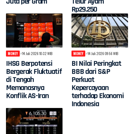
Juta per Gram
Telur Ayam
Rp29.250
MONEY
14 Juli 2026 10:32 WIB
MONEY
14 Juli 2026 09:56 WIB
IHSG Berpotensi
BI Nilai Peringkat
Bergerak Fluktuatif
BBB dari S&P
di Tengah
Perkuat
Memanasnya
Kepercayaan
Konflik AS-Iran
terhadap Ekonomi
Indonesia