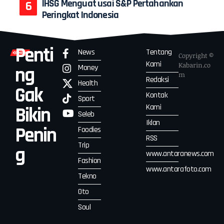
IHSG Menguat usai S&P Pertahankan
Peringkat Indonesia
Penti
News
Tentang
Copyright ©
Kami
Kabarin.co
Money
ng
m
Redaksi
Health
Gak
Kontak
Sport
Kami
Bikin
Seleb
Iklan
Penin
Foodies
RSS
Trip
g
www.antaranews.com
Fashion
www.antarafoto.com
Tekno
Oto
Soul