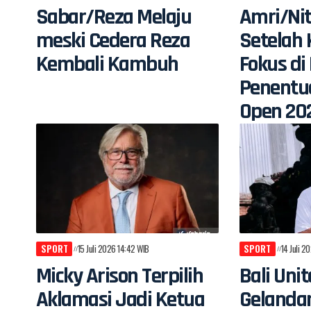
Sabar/Reza Melaju
Amri/Nit
meski Cedera Reza
Setelah 
Kembali Kambuh
Fokus d
Penentu
Open 20
SPORT
15 Juli 2026 14:42 WIB
SPORT
14 Juli 2
Micky Arison Terpilih
Bali Uni
Aklamasi Jadi Ketua
Gelandan