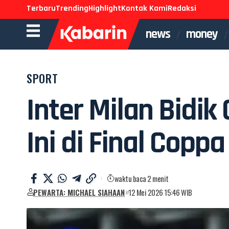
Terbaru
Trending
Highlight
Kontak Kami
Redaksi
news
money
SPORT
Inter Milan Bidi
Ini di Final Coppa
waktu baca 2 menit
PEWARTA: MICHAEL SIAHAAN
12 Mei 2026 15:46 WIB