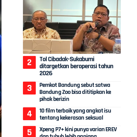
Tol Cibadak-Sukabumi
ditargetkan beroperasi tahun
2026
Pemkot Bandung sebut satwa
Bandung Zoo bisa dititipkan ke
pihak berizin
10 film terbaik yang angkat isu
tentang kekerasan seksual
Xpeng P7+ kini punya varian EREV
dan tubuh lebih panjang