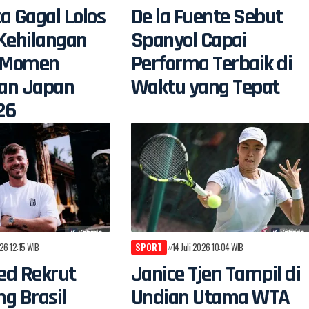
a Gagal Lolos
De la Fuente Sebut
Kehilangan
Spanyol Capai
i Momen
Performa Terbaik di
an Japan
Waktu yang Tepat
26
026 12:15 WIB
SPORT
14 Juli 2026 10:04 WIB
ted Rekrut
Janice Tjen Tampil di
g Brasil
Undian Utama WTA