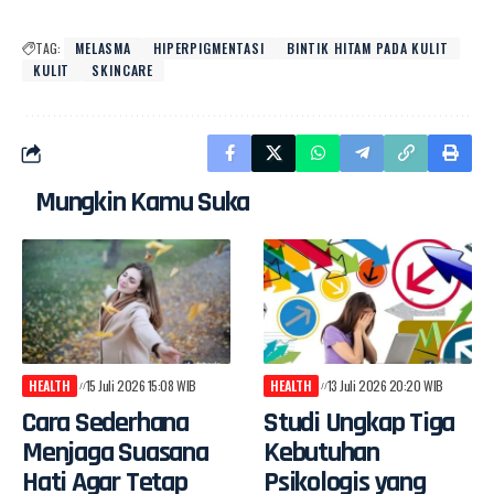
TAG:
MELASMA
HIPERPIGMENTASI
BINTIK HITAM PADA KULIT
KULIT
SKINCARE
Mungkin Kamu Suka
HEALTH
15 Juli 2026 15:08 WIB
HEALTH
13 Juli 2026 20:20 WIB
Cara Sederhana
Studi Ungkap Tiga
Menjaga Suasana
Kebutuhan
Hati Agar Tetap
Psikologis yang