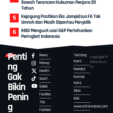
Sawah Terancam Hukuman Penjara 20
Tahun
Kejagung Pastikan Eks Jampidsus FA Tak
Umrah dan Masih Dipantau Penyidik
IHSG Menguat usai S&P Pertahankan
Peringkat Indonesia
Penti
News
Tentang
Copyright ©
Kami
Kabarin.co
Money
ng
m
Redaksi
Health
Gak
Kontak
Sport
Kami
Bikin
Seleb
Iklan
Penin
Foodies
RSS
Trip
g
www.antaranews.com
Fashion