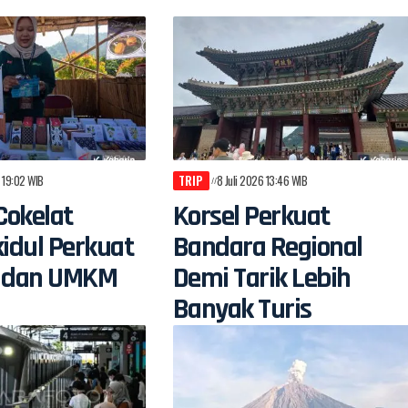
6 19:02 WIB
TRIP
8 Juli 2026 13:46 WIB
Cokelat
Korsel Perkuat
idul Perkuat
Bandara Regional
si dan UMKM
Demi Tarik Lebih
Banyak Turis