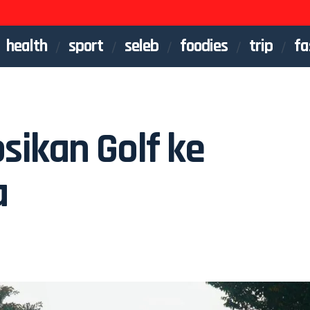
health
sport
seleb
foodies
trip
fa
ikan Golf ke
a