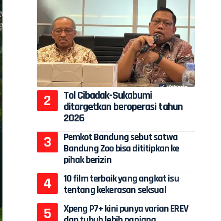
Tol Cibadak-Sukabumi
ditargetkan beroperasi tahun
2026
Pemkot Bandung sebut satwa
Bandung Zoo bisa dititipkan ke
pihak berizin
10 film terbaik yang angkat isu
tentang kekerasan seksual
Xpeng P7+ kini punya varian EREV
dan tubuh lebih panjang