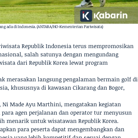
 yang ada di Indonesia. (ANTARA/HO-Kementerian Pariwisata)
ariwisata Republik Indonesia terus mempromosikan
ernasional, salah satunya dengan mengundang
wisata dari Republik Korea lewat program
ajak merasakan langsung pengalaman bermain golf di
sia, khususnya di kawasan Cikarang dan Bogor,
 Ni Made Ayu Marthini, mengatakan kegiatan
 para agen perjalanan dan operator tur menyusun
ebih menarik untuk wisatawan Republik Korea.
arapkan para peserta dapat mengembangkan dan
esia yang lebih kompetitif dan sesuai dengan