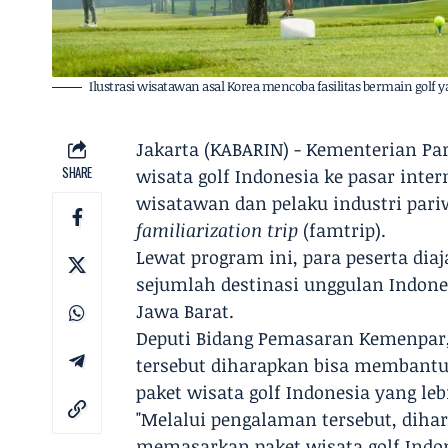
Ilustrasi wisatawan asal Korea mencoba fasilitas bermain golf
Jakarta (KABARIN) - Kementerian P
SHARE
wisata golf Indonesia ke pasar int
wisatawan dan pelaku industri pari
familiarization trip
(famtrip).
Lewat program ini, para peserta di
sejumlah destinasi unggulan Indone
Jawa Barat.
Deputi Bidang Pemasaran Kemenpar,
tersebut diharapkan bisa membantu
paket wisata golf Indonesia yang l
"Melalui pengalaman tersebut, dih
memasarkan paket wisata golf Indon