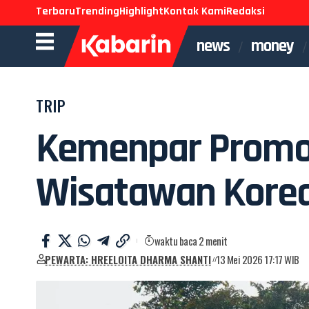
Terbaru
Trending
Highlight
Kontak Kami
Redaksi
news
money
TRIP
Kemenpar Promos
Wisatawan Kore
waktu baca 2 menit
PEWARTA: HREELOITA DHARMA SHANTI
13 Mei 2026 17:17 WIB