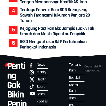
Tengah Memanasnya Konflik AS-Iran
Terduga Peneror Bom SDN Srengseng
Sawah Terancam Hukuman Penjara 20
Tahun
Kejagung Pastikan Eks Jampidsus FA Tak
Umrah dan Masih Dipantau Penyidik
IHSG Menguat usai S&P Pertahankan
Peringkat Indonesia
Penti
News
Tentang
Copyright ©
Kami
Kabarin.co
Money
ng
m
Redaksi
Health
Gak
Kontak
Sport
Kami
Bikin
Seleb
Iklan
Penin
Foodies
RSS