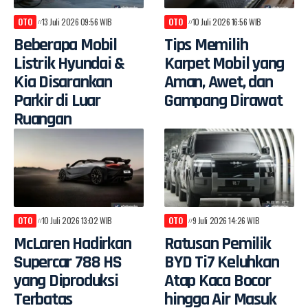
OTO
13 Juli 2026 09:56 WIB
OTO
10 Juli 2026 16:56 WIB
Beberapa Mobil
Tips Memilih
Listrik Hyundai &
Karpet Mobil yang
Kia Disarankan
Aman, Awet, dan
Parkir di Luar
Gampang Dirawat
Ruangan
OTO
10 Juli 2026 13:02 WIB
OTO
9 Juli 2026 14:26 WIB
McLaren Hadirkan
Ratusan Pemilik
Supercar 788 HS
BYD Ti7 Keluhkan
yang Diproduksi
Atap Kaca Bocor
Terbatas
hingga Air Masuk