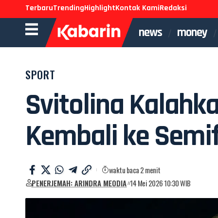
Terbaru
Trending
Highlight
Kontak Kami
Redaksi
news
money
SPORT
Svitolina Kalahk
Kembali ke Semif
waktu baca 2 menit
PENERJEMAH: ARINDRA MEODIA
14 Mei 2026 10:30 WIB