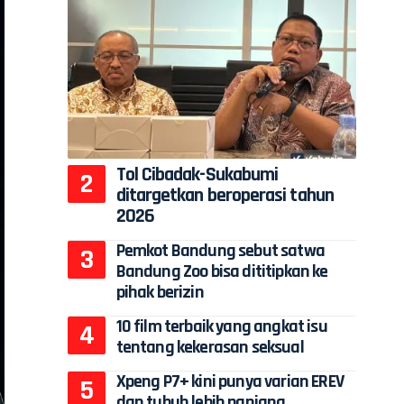
Tol Cibadak-Sukabumi
ditargetkan beroperasi tahun
2026
Pemkot Bandung sebut satwa
Bandung Zoo bisa dititipkan ke
pihak berizin
10 film terbaik yang angkat isu
tentang kekerasan seksual
Xpeng P7+ kini punya varian EREV
dan tubuh lebih panjang