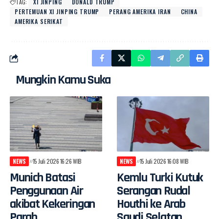
TAG:
XI JINPING
DONALD TRUMP
PERTEMUAN XI JINPING TRUMP
PERANG AMERIKA IRAN
CHINA
AMERIKA SERIKAT
Mungkin Kamu Suka
NEWS
15 Juli 2026 16:26 WIB
NEWS
15 Juli 2026 16:08 WIB
Munich Batasi
Kemlu Turki Kutuk
Penggunaan Air
Serangan Rudal
akibat Kekeringan
Houthi ke Arab
Parah
Saudi Selatan