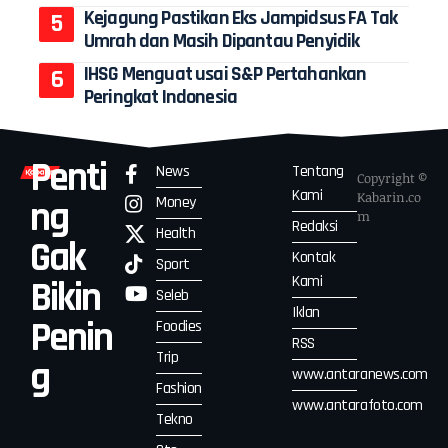
Kejagung Pastikan Eks Jampidsus FA Tak
Umrah dan Masih Dipantau Penyidik
IHSG Menguat usai S&P Pertahankan
Peringkat Indonesia
Penti
News
Tentang
Copyright ©
Kami
Kabarin.co
Money
ng
m
Redaksi
Health
Gak
Kontak
Sport
Kami
Bikin
Seleb
Iklan
Penin
Foodies
RSS
Trip
g
www.antaranews.com
Fashion
www.antarafoto.com
Tekno