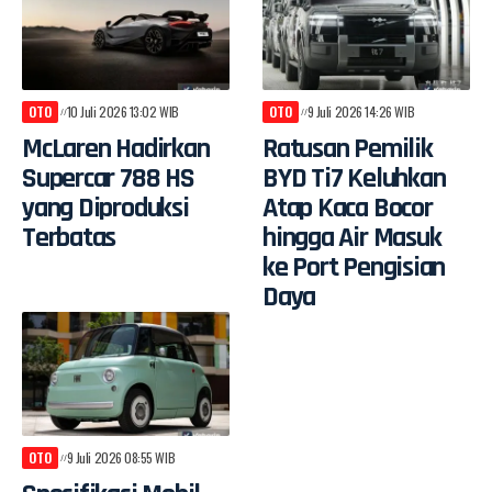
OTO
10 Juli 2026 13:02 WIB
OTO
9 Juli 2026 14:26 WIB
McLaren Hadirkan
Ratusan Pemilik
Supercar 788 HS
BYD Ti7 Keluhkan
yang Diproduksi
Atap Kaca Bocor
Terbatas
hingga Air Masuk
ke Port Pengisian
Daya
OTO
9 Juli 2026 08:55 WIB