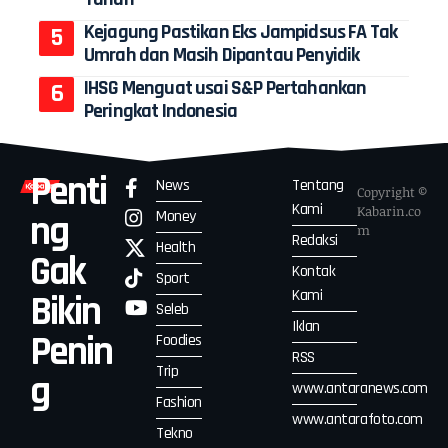
Kejagung Pastikan Eks Jampidsus FA Tak
Umrah dan Masih Dipantau Penyidik
IHSG Menguat usai S&P Pertahankan
Peringkat Indonesia
Penti
News
Tentang
Copyright ©
Kami
Kabarin.co
Money
ng
m
Redaksi
Health
Gak
Kontak
Sport
Kami
Bikin
Seleb
Iklan
Penin
Foodies
RSS
Trip
g
www.antaranews.com
Fashion
www.antarafoto.com
Tekno