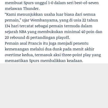
membuat Spurs unggul 1-0 dalam seri best-of-seven
melawan Thunder.
“Kami menunjukkan usaha luar biasa dari semua
pemain,” ujar Wembanyama, yang di usia 22 tahun
134 hari tercatat sebagai pemain termuda dalam
sejarah NBA yang membukukan minimal 40 poin dan
20 rebound di pertandingan playoff.
Pemain asal Prancis itu juga menjadi penentu
kemenangan melalui dua dunk pada menit akhir
overtime kedua, termasuk aksi three-point play yang
memastikan Spurs membalikkan keadaan.