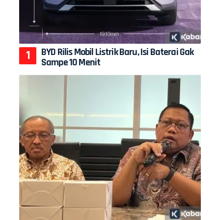
BYD Rilis Mobil Listrik Baru, Isi Baterai Gak
Sampe 10 Menit