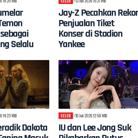
26 16:20 WIB
SELEB
13 Juli 2026 15:21 WIB
umelar
Jay-Z Pecahkan Reko
Temon
Penjualan Tiket
 sebagai
Konser di Stadion
ng Selalu
Yankee
26 14:23 WIB
SELEB
10 Juli 2026 12:58 WIB
radik Dakota
IU dan Lee Jong Suk