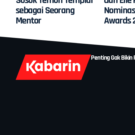
Sosok Temon Templar
dan Elle
sebagai Seorang
Nomina
Mentor
Awards 
Penting Gak Bikin