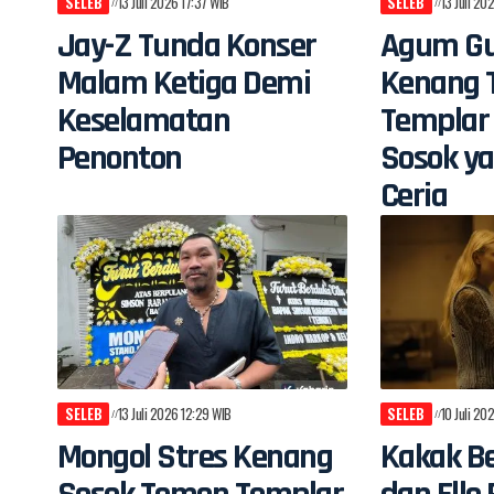
SELEB
13 Juli 2026 17:37 WIB
SELEB
13 Juli 20
Jay-Z Tunda Konser
Agum G
Malam Ketiga Demi
Kenang 
Keselamatan
Templar
Penonton
Sosok ya
Ceria
SELEB
13 Juli 2026 12:29 WIB
SELEB
10 Juli 20
Mongol Stres Kenang
Kakak Be