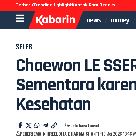
Terbaru
Trending
Highlight
Kontak Kami
Redaksi
news
money
SELEB
Chaewon LE SSER
Sementara kare
Kesehatan
waktu baca 1 menit
PENERJEMAH: HREELOITA DHARMA SHANTI
19 Mei 2026 13:46 W