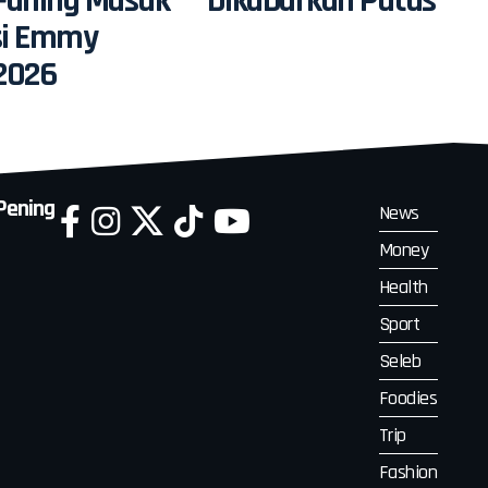
 Faning Masuk
Dikabarkan Putus
si Emmy
2026
 Pening
News
Money
Health
Sport
Seleb
Foodies
Trip
Fashion