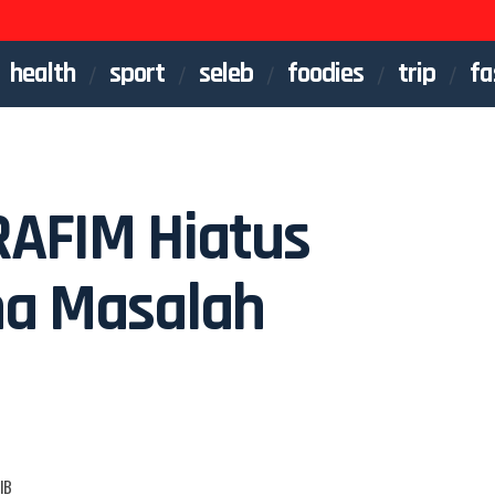
health
sport
seleb
foodies
trip
fa
AFIM Hiatus
na Masalah
IB