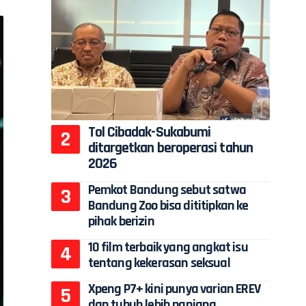
Tol Cibadak-Sukabumi
ditargetkan beroperasi tahun
2026
Pemkot Bandung sebut satwa
Bandung Zoo bisa dititipkan ke
pihak berizin
10 film terbaik yang angkat isu
tentang kekerasan seksual
Xpeng P7+ kini punya varian EREV
dan tubuh lebih panjang