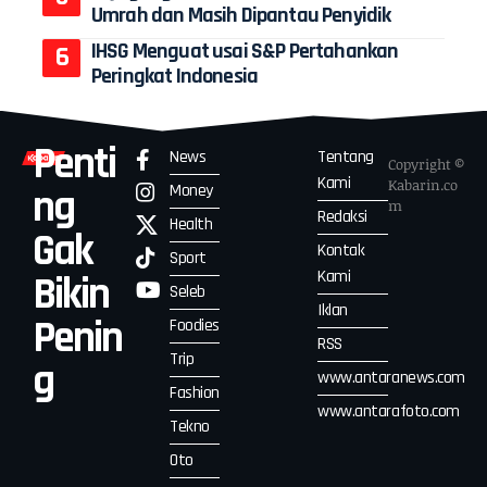
Umrah dan Masih Dipantau Penyidik
IHSG Menguat usai S&P Pertahankan
Peringkat Indonesia
Penti
News
Tentang
Copyright ©
Kami
Kabarin.co
Money
ng
m
Redaksi
Health
Gak
Kontak
Sport
Kami
Bikin
Seleb
Iklan
Penin
Foodies
RSS
Trip
g
www.antaranews.com
Fashion
www.antarafoto.com
Tekno
Oto