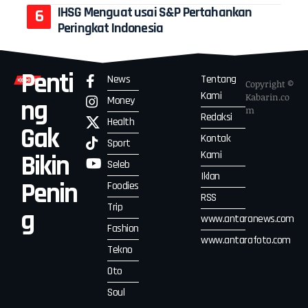
IHSG Menguat usai S&P Pertahankan
Peringkat Indonesia
Penti
News
Tentang
Copyright ©
Kami
Kabarin.co
Money
ng
m
Redaksi
Health
Gak
Kontak
Sport
Kami
Bikin
Seleb
Iklan
Penin
Foodies
RSS
Trip
g
www.antaranews.com
Fashion
www.antarafoto.com
Tekno
Oto
Soul