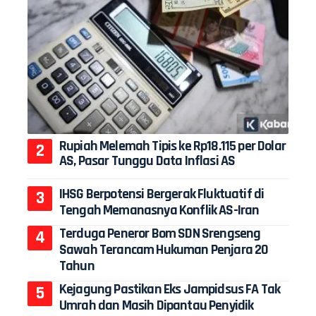
Rupiah Melemah Tipis ke Rp18.115 per Dolar
AS, Pasar Tunggu Data Inflasi AS
IHSG Berpotensi Bergerak Fluktuatif di
Tengah Memanasnya Konflik AS-Iran
Terduga Peneror Bom SDN Srengseng
Sawah Terancam Hukuman Penjara 20
Tahun
Kejagung Pastikan Eks Jampidsus FA Tak
Umrah dan Masih Dipantau Penyidik