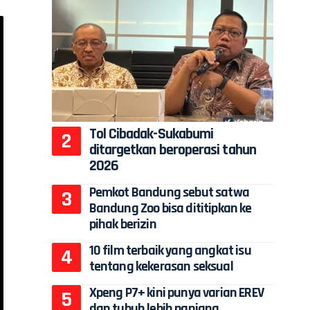
Tol Cibadak-Sukabumi
ditargetkan beroperasi tahun
2026
Pemkot Bandung sebut satwa
Bandung Zoo bisa dititipkan ke
pihak berizin
10 film terbaik yang angkat isu
tentang kekerasan seksual
Xpeng P7+ kini punya varian EREV
dan tubuh lebih panjang