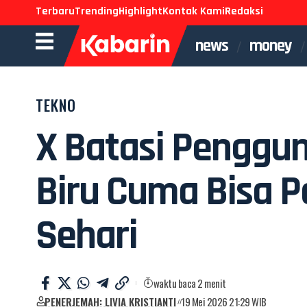
Terbaru
Trending
Highlight
Kontak Kami
Redaksi
news
money
TEKNO
X Batasi Penggu
Biru Cuma Bisa Po
Sehari
waktu baca 2 menit
PENERJEMAH: LIVIA KRISTIANTI
19 Mei 2026 21:29 WIB