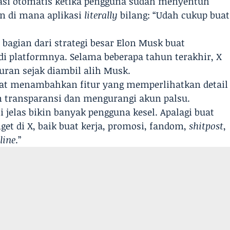
ikasi otomatis ketika pengguna sudah menyentuh
en di mana aplikasi
literally
bilang: “Udah cukup buat
bagian dari strategi besar Elon Musk buat
di platformnya. Selama beberapa tahun terakhir, X
an sejak diambil alih Musk.
pat menambahkan fitur yang memperlihatkan detail
 transparansi dan mengurangi akun palsu.
ni jelas bikin banyak pengguna kesel. Apalagi buat
et di X, baik buat kerja, promosi, fandom,
shitpost
,
line
.”