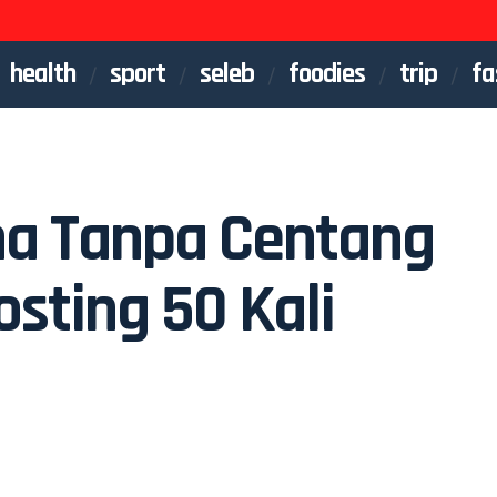
health
sport
seleb
foodies
trip
fa
na Tanpa Centang
sting 50 Kali