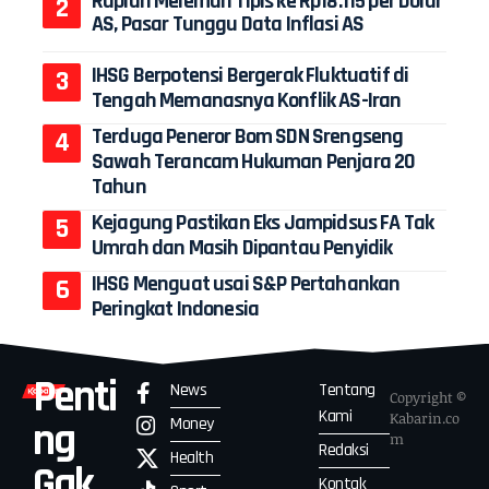
Rupiah Melemah Tipis ke Rp18.115 per Dolar
AS, Pasar Tunggu Data Inflasi AS
IHSG Berpotensi Bergerak Fluktuatif di
Tengah Memanasnya Konflik AS-Iran
Terduga Peneror Bom SDN Srengseng
Sawah Terancam Hukuman Penjara 20
Tahun
Kejagung Pastikan Eks Jampidsus FA Tak
Umrah dan Masih Dipantau Penyidik
IHSG Menguat usai S&P Pertahankan
Peringkat Indonesia
Penti
News
Tentang
Copyright ©
Kami
Kabarin.co
Money
ng
m
Redaksi
Health
Gak
Kontak