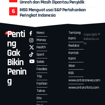
Umrah dan Masih Dipantau Penyidik
IHSG Menguat usai S&P Pertahankan
Peringkat Indonesia
Penti
News
Tentang
Copyright ©
Kami
Kabarin.co
Money
ng
m
Redaksi
Health
Gak
Kontak
Sport
Kami
Bikin
Seleb
Iklan
Penin
Foodies
RSS
Trip
g
www.antaranews.com
Fashion
www.antarafoto.com
Tekno
Oto