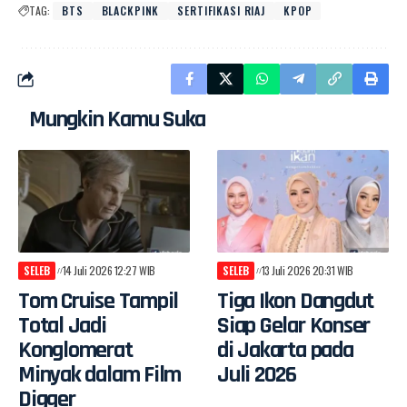
TAG:
BTS
BLACKPINK
SERTIFIKASI RIAJ
KPOP
Mungkin Kamu Suka
SELEB
14 Juli 2026 12:27 WIB
SELEB
13 Juli 2026 20:31 WIB
Tom Cruise Tampil
Tiga Ikon Dangdut
Total Jadi
Siap Gelar Konser
Konglomerat
di Jakarta pada
Minyak dalam Film
Juli 2026
Digger