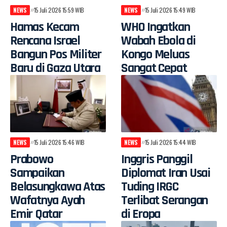
NEWS
15 Juli 2026 15:59 WIB
NEWS
15 Juli 2026 15:49 WIB
Hamas Kecam
WHO Ingatkan
Rencana Israel
Wabah Ebola di
Bangun Pos Militer
Kongo Meluas
Baru di Gaza Utara
Sangat Cepat
NEWS
15 Juli 2026 15:46 WIB
NEWS
15 Juli 2026 15:44 WIB
Prabowo
Inggris Panggil
Sampaikan
Diplomat Iran Usai
Belasungkawa Atas
Tuding IRGC
Wafatnya Ayah
Terlibat Serangan
Emir Qatar
di Eropa