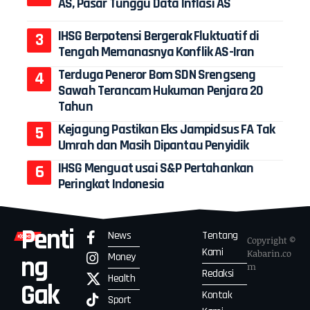
AS, Pasar Tunggu Data Inflasi AS
IHSG Berpotensi Bergerak Fluktuatif di
Tengah Memanasnya Konflik AS-Iran
Terduga Peneror Bom SDN Srengseng
Sawah Terancam Hukuman Penjara 20
Tahun
Kejagung Pastikan Eks Jampidsus FA Tak
Umrah dan Masih Dipantau Penyidik
IHSG Menguat usai S&P Pertahankan
Peringkat Indonesia
Penti
News
Tentang
Copyright ©
Kami
Kabarin.co
Money
ng
m
Redaksi
Health
Gak
Kontak
Sport