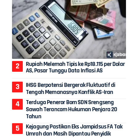
Rupiah Melemah Tipis ke Rp18.115 per Dolar
AS, Pasar Tunggu Data Inflasi AS
IHSG Berpotensi Bergerak Fluktuatif di
Tengah Memanasnya Konflik AS-Iran
Terduga Peneror Bom SDN Srengseng
Sawah Terancam Hukuman Penjara 20
Tahun
Kejagung Pastikan Eks Jampidsus FA Tak
Umrah dan Masih Dipantau Penyidik