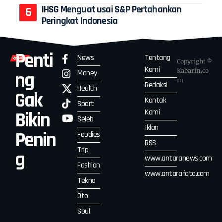
IHSG Menguat usai S&P Pertahankan
Peringkat Indonesia
Penti
News
Tentang
Copyright ©
Kami
Kabarin.co
Money
ng
m
Redaksi
Health
Gak
Kontak
Sport
Kami
Bikin
Seleb
Iklan
Penin
Foodies
RSS
Trip
g
www.antaranews.com
Fashion
www.antarafoto.com
Tekno
Oto
Soul