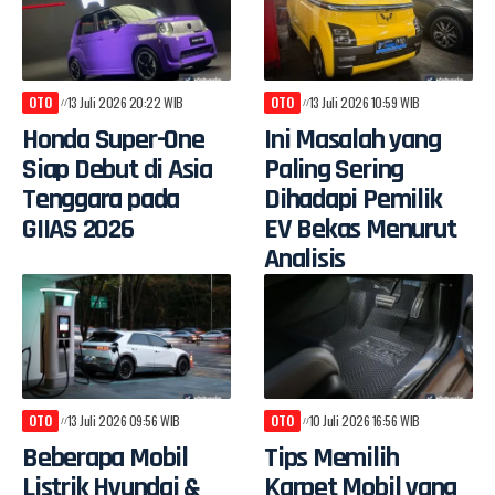
OTO
13 Juli 2026 20:22 WIB
OTO
13 Juli 2026 10:59 WIB
Honda Super-One
Ini Masalah yang
Siap Debut di Asia
Paling Sering
Tenggara pada
Dihadapi Pemilik
GIIAS 2026
EV Bekas Menurut
Analisis
OTO
13 Juli 2026 09:56 WIB
OTO
10 Juli 2026 16:56 WIB
Beberapa Mobil
Tips Memilih
Listrik Hyundai &
Karpet Mobil yang