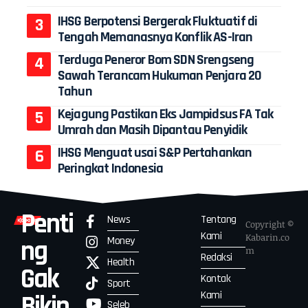
IHSG Berpotensi Bergerak Fluktuatif di
Tengah Memanasnya Konflik AS-Iran
Terduga Peneror Bom SDN Srengseng
Sawah Terancam Hukuman Penjara 20
Tahun
Kejagung Pastikan Eks Jampidsus FA Tak
Umrah dan Masih Dipantau Penyidik
IHSG Menguat usai S&P Pertahankan
Peringkat Indonesia
Penti
News
Tentang
Copyright ©
Kami
Kabarin.co
Money
ng
m
Redaksi
Health
Gak
Kontak
Sport
Kami
Bikin
Seleb