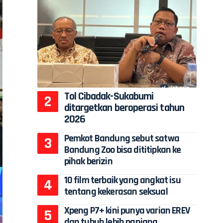
Tol Cibadak-Sukabumi
ditargetkan beroperasi tahun
2026
Pemkot Bandung sebut satwa
Bandung Zoo bisa dititipkan ke
pihak berizin
10 film terbaik yang angkat isu
tentang kekerasan seksual
Xpeng P7+ kini punya varian EREV
dan tubuh lebih panjang