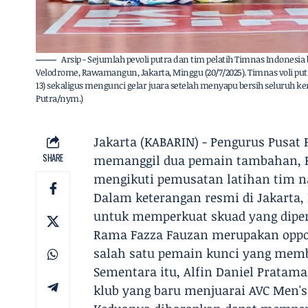
Arsip - Sejumlah pevoli putra dan tim pelatih Timnas Indonesia b
Velodrome, Rawamangun, Jakarta, Minggu (20/7/2025). Timnas voli putra 
13) sekaligus mengunci gelar juara setelah menyapu bersih selur
Putra/nym.)
Jakarta (KABARIN) - Pengurus Pusat P
SHARE
memanggil dua pemain tambahan, R
mengikuti pemusatan latihan tim nas
Dalam keterangan resmi di Jakarta
untuk memperkuat skuad yang dipe
Rama Fazza Fauzan merupakan oppos
salah satu pemain kunci yang memba
Sementara itu, Alfin Daniel Pratama
klub yang baru menjuarai AVC Men's