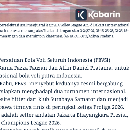
erselebrasi usai menjuarai leg 2 SEA Volley League 2025 di Jakarta International
Indonesia menang atas Thailand dengan skor 3-2 (27-29, 25-15, 25-23, 22-25, 15-
uh kemenangan dan memimpin klasemen. (ANTARA FOTO/Aditya Pradana
ersatuan Bola Voli Seluruh Indonesia (PBVSI)
ama Fazza Fauzan dan Alfin Daniel Pratama, untuk
ional bola voli putra Indonesia.
, Rabu, PBVSI menyebut keduanya resmi bergabung
rsiapkan menghadapi dua turnamen internasional.
ite hitter dari klub Surabaya Samator dan menjadi
wa timnya finis di peringkat ketiga Proliga 2026.
 adalah setter andalan Jakarta Bhayangkara Presisi,
 Champions League 2026.