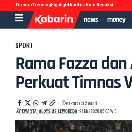
Terbaru
Trending
Highlight
Kontak Kami
Redaksi
news
money
SPORT
Rama Fazza dan A
Perkuat Timnas V
waktu baca 2 menit
PEWARTA: ALOYSIUS LEWOKEDA
21 Mei 2026 06:09 WIB