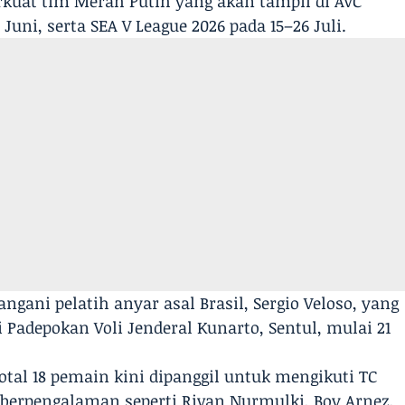
uat tim Merah Putih yang akan tampil di AVC
Juni, serta SEA V League 2026 pada 15–26 Juli.
angani pelatih anyar asal Brasil, Sergio Veloso, yang
Padepokan Voli Jenderal Kunarto, Sentul, mulai 21
tal 18 pemain kini dipanggil untuk mengikuti TC
berpengalaman seperti Rivan Nurmulki, Boy Arnez,