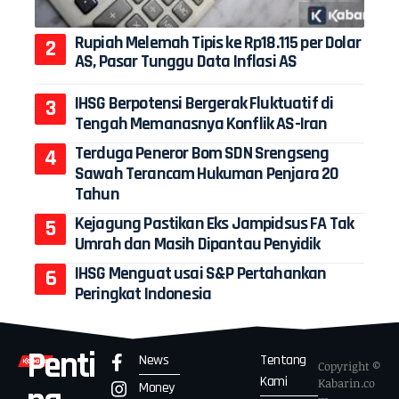
Rupiah Melemah Tipis ke Rp18.115 per Dolar
AS, Pasar Tunggu Data Inflasi AS
IHSG Berpotensi Bergerak Fluktuatif di
Tengah Memanasnya Konflik AS-Iran
Terduga Peneror Bom SDN Srengseng
Sawah Terancam Hukuman Penjara 20
Tahun
Kejagung Pastikan Eks Jampidsus FA Tak
Umrah dan Masih Dipantau Penyidik
IHSG Menguat usai S&P Pertahankan
Peringkat Indonesia
Penti
News
Tentang
Copyright ©
Kami
Kabarin.co
Money