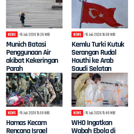
NEWS
15 Juli 2026 16:26 WIB
NEWS
15 Juli 2026 16:08 WIB
Munich Batasi
Kemlu Turki Kutuk
Penggunaan Air
Serangan Rudal
akibat Kekeringan
Houthi ke Arab
Parah
Saudi Selatan
NEWS
15 Juli 2026 15:59 WIB
NEWS
15 Juli 2026 15:49 WIB
Hamas Kecam
WHO Ingatkan
Rencana Israel
Wabah Ebola di