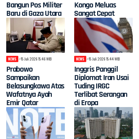
Bangun Pos Militer
Kongo Meluas
Baru di Gaza Utara
Sangat Cepat
NEWS
15 Juli 2026 15:46 WIB
NEWS
15 Juli 2026 15:44 WIB
Prabowo
Inggris Panggil
Sampaikan
Diplomat Iran Usai
Belasungkawa Atas
Tuding IRGC
Wafatnya Ayah
Terlibat Serangan
Emir Qatar
di Eropa