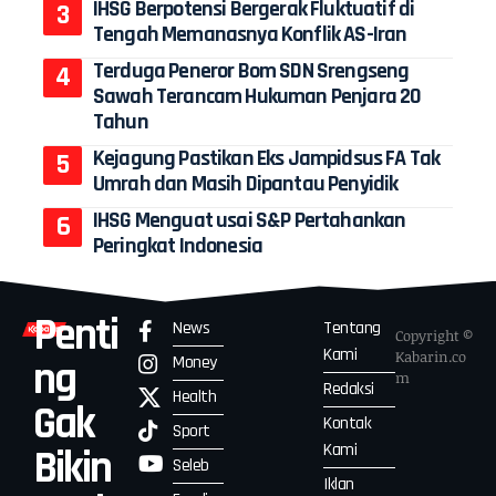
IHSG Berpotensi Bergerak Fluktuatif di
Tengah Memanasnya Konflik AS-Iran
Terduga Peneror Bom SDN Srengseng
Sawah Terancam Hukuman Penjara 20
Tahun
Kejagung Pastikan Eks Jampidsus FA Tak
Umrah dan Masih Dipantau Penyidik
IHSG Menguat usai S&P Pertahankan
Peringkat Indonesia
Penti
News
Tentang
Copyright ©
Kami
Kabarin.co
Money
ng
m
Redaksi
Health
Gak
Kontak
Sport
Kami
Bikin
Seleb
Iklan