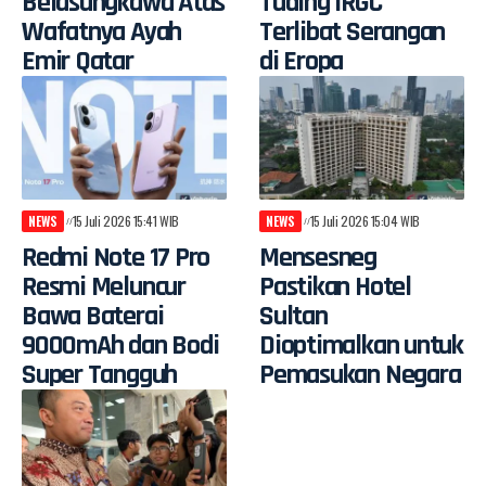
Belasungkawa Atas
Tuding IRGC
Wafatnya Ayah
Terlibat Serangan
Emir Qatar
di Eropa
NEWS
15 Juli 2026 15:41 WIB
NEWS
15 Juli 2026 15:04 WIB
Redmi Note 17 Pro
Mensesneg
Resmi Meluncur
Pastikan Hotel
Bawa Baterai
Sultan
9000mAh dan Bodi
Dioptimalkan untuk
Super Tangguh
Pemasukan Negara