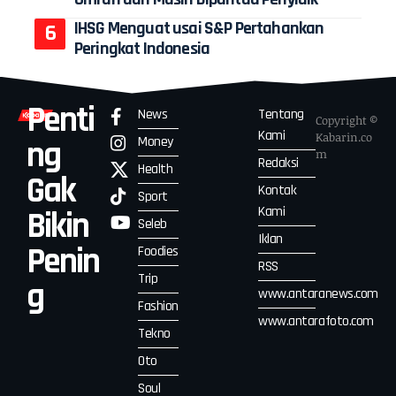
IHSG Menguat usai S&P Pertahankan
Peringkat Indonesia
Penti
News
Tentang
Copyright ©
Kami
Kabarin.co
Money
ng
m
Redaksi
Health
Gak
Kontak
Sport
Kami
Bikin
Seleb
Iklan
Penin
Foodies
RSS
Trip
g
www.antaranews.com
Fashion
www.antarafoto.com
Tekno
Oto
Soul