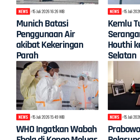
NEWS
15 Juli 2026 16:26 WIB
NEWS
15 Juli 20
Munich Batasi
Kemlu Tu
Penggunaan Air
Seranga
akibat Kekeringan
Houthi k
Parah
Selatan
NEWS
15 Juli 2026 15:49 WIB
NEWS
15 Juli 20
WHO Ingatkan Wabah
Prabowo
Ebola di Kongo Meluas
Belasun