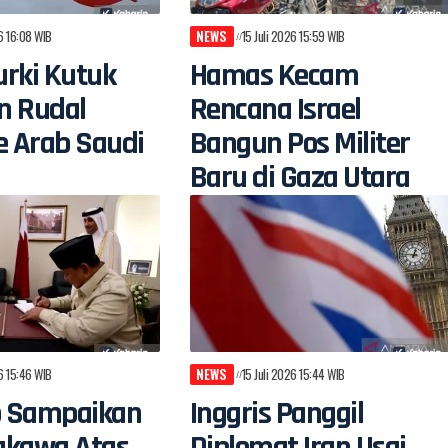
26 16:08 WIB
NEWS
15 Juli 2026 15:59 WIB
rki Kutuk
Hamas Kecam
n Rudal
Rencana Israel
e Arab Saudi
Bangun Pos Militer
Baru di Gaza Utara
26 15:46 WIB
NEWS
15 Juli 2026 15:44 WIB
 Sampaikan
Inggris Panggil
gkawa Atas
Diplomat Iran Usai