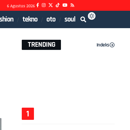
6 Agustus 2026
shion
tekno
oto
soul
TRENDING
Indeks