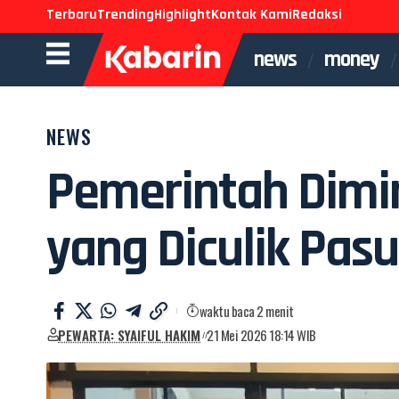
Terbaru
Trending
Highlight
Kontak Kami
Redaksi
news
money
NEWS
Pemerintah Dimi
yang Diculik Pasu
waktu baca 2 menit
PEWARTA: SYAIFUL HAKIM
21 Mei 2026 18:14 WIB