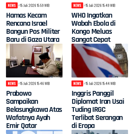
NEWS
15 Juli 2026 15:59 WIB
NEWS
15 Juli 2026 15:49 WIB
Hamas Kecam
WHO Ingatkan
Rencana Israel
Wabah Ebola di
Bangun Pos Militer
Kongo Meluas
Baru di Gaza Utara
Sangat Cepat
NEWS
15 Juli 2026 15:46 WIB
NEWS
15 Juli 2026 15:44 WIB
Prabowo
Inggris Panggil
Sampaikan
Diplomat Iran Usai
Belasungkawa Atas
Tuding IRGC
Wafatnya Ayah
Terlibat Serangan
Emir Qatar
di Eropa