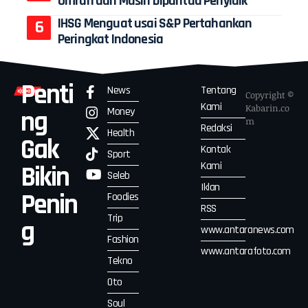
Umrah dan Masih Dipantau Penyidik
IHSG Menguat usai S&P Pertahankan
Peringkat Indonesia
Penti
News
Tentang
Copyright ©
Kami
Kabarin.co
Money
ng
m
Redaksi
Health
Gak
Kontak
Sport
Kami
Bikin
Seleb
Iklan
Penin
Foodies
RSS
Trip
g
www.antaranews.com
Fashion
www.antarafoto.com
Tekno
Oto
Soul