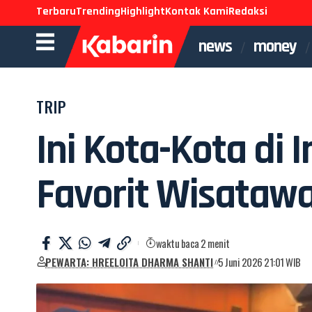
Terbaru
Trending
Highlight
Kontak Kami
Redaksi
news
money
TRIP
Ini Kota-Kota di 
Favorit Wisatawa
waktu baca 2 menit
PEWARTA: HREELOITA DHARMA SHANTI
5 Juni 2026 21:01 WIB