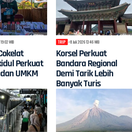
6 19:02 WIB
TRIP
8 Juli 2026 13:46 WIB
Cokelat
Korsel Perkuat
idul Perkuat
Bandara Regional
si dan UMKM
Demi Tarik Lebih
Banyak Turis