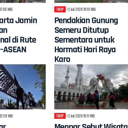
 17:06 WIB
TRIP
2 Juli 2026 19:19 WIB
arta Jamin
Pendakian Gunung
an
Semeru Ditutup
nal di Rute
Sementara untuk
n–ASEAN
Hormati Hari Raya
Karo
 12:28 WIB
TRIP
2 Juli 2026 10:11 WIB
ar
Menpar Sebut Wisata