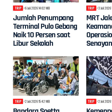
TRIP
6 Juli 2026 14:02 WIB
TRIP
3 Juli 2026
Jumlah Penumpang
MRT Jak
Terminal Pulo Gebang
Keaman
Naik 10 Persen saat
Operasio
Libur Sekolah
Senaya
TRIP
2 Juli 2026 15:42 WIB
TRIP
2 Juli 2026
Bandara Soetta
Kemenp