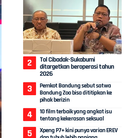
Tol Cibadak-Sukabumi
ditargetkan beroperasi tahun
2026
Pemkot Bandung sebut satwa
Bandung Zoo bisa dititipkan ke
pihak berizin
10 film terbaik yang angkat isu
tentang kekerasan seksual
Xpeng P7+ kini punya varian EREV
dan tubuh lebih panjang