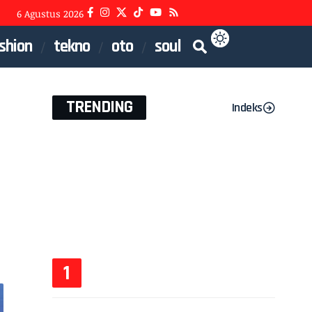
6 Agustus 2026
shion
tekno
oto
soul
TRENDING
Indeks