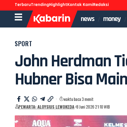
Terbaru
Trending
Highlight
Kontak Kami
Redaksi
news
money
SPORT
John Herdman Tid
Hubner Bisa Mai
waktu baca 3 menit
PEWARTA: ALOYSIUS LEWOKEDA
8 Juni 2026 21:10 WIB