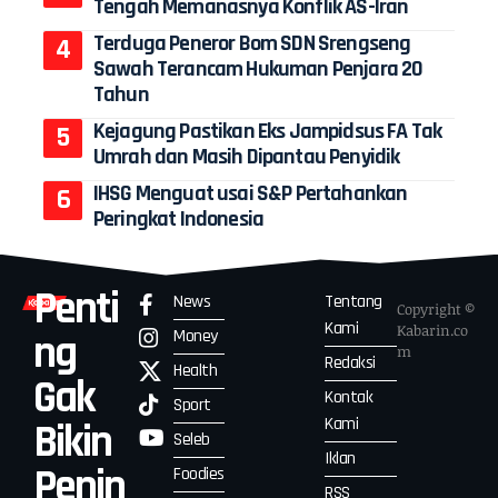
Tengah Memanasnya Konflik AS-Iran
Terduga Peneror Bom SDN Srengseng
Sawah Terancam Hukuman Penjara 20
Tahun
Kejagung Pastikan Eks Jampidsus FA Tak
Umrah dan Masih Dipantau Penyidik
IHSG Menguat usai S&P Pertahankan
Peringkat Indonesia
Penti
News
Tentang
Copyright ©
Kami
Kabarin.co
Money
ng
m
Redaksi
Health
Gak
Kontak
Sport
Kami
Bikin
Seleb
Iklan
Penin
Foodies
RSS