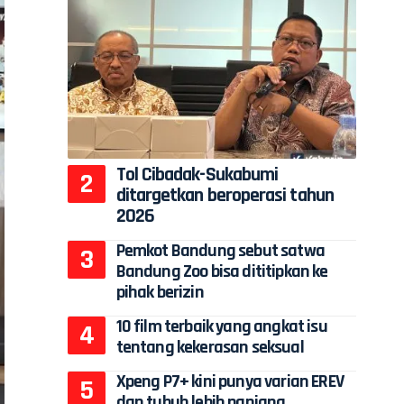
Tol Cibadak-Sukabumi
ditargetkan beroperasi tahun
2026
Pemkot Bandung sebut satwa
Bandung Zoo bisa dititipkan ke
pihak berizin
10 film terbaik yang angkat isu
tentang kekerasan seksual
Xpeng P7+ kini punya varian EREV
dan tubuh lebih panjang