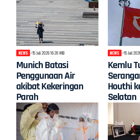
NEWS
15 Juli 2026 16:26 WIB
NEWS
15 Juli 20
Munich Batasi
Kemlu Tu
Penggunaan Air
Seranga
akibat Kekeringan
Houthi k
Parah
Selatan