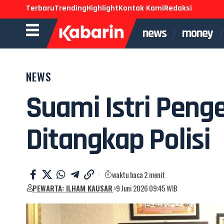
Terbaru
Trending
Highlight
Kontak Kami
Redaksi
news
money
NEWS
Suami Istri Peng
Ditangkap Polisi
waktu baca 2 menit
PEWARTA: ILHAM KAUSAR
9 Juni 2026 09:45 WIB