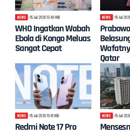
NEWS
15 Juli 2026 15:49 WIB
NEWS
15 Juli 20
WHO Ingatkan Wabah
Prabowo
Ebola di Kongo Meluas
Belasun
Sangat Cepat
Wafatny
Qatar
NEWS
15 Juli 2026 15:41 WIB
NEWS
15 Juli 20
Redmi Note 17 Pro
Mensesn