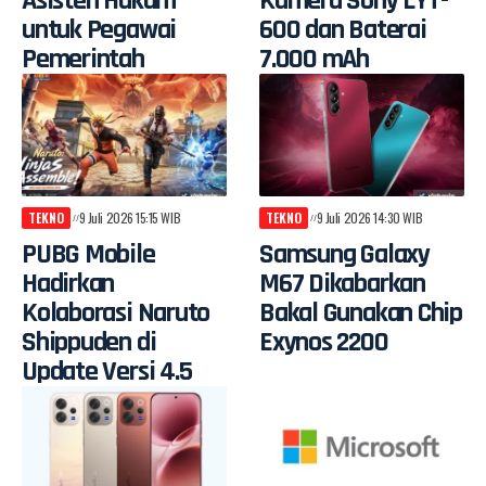
Asisten Hukum
Kamera Sony LYT-
untuk Pegawai
600 dan Baterai
Pemerintah
7.000 mAh
TEKNO
9 Juli 2026 15:15 WIB
TEKNO
9 Juli 2026 14:30 WIB
PUBG Mobile
Samsung Galaxy
Hadirkan
M67 Dikabarkan
Kolaborasi Naruto
Bakal Gunakan Chip
Shippuden di
Exynos 2200
Update Versi 4.5