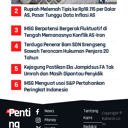
Rupiah Melemah Tipis ke Rp18.115 per Dolar
AS, Pasar Tunggu Data Inflasi AS
IHSG Berpotensi Bergerak Fluktuatif di
Tengah Memanasnya Konflik AS-Iran
Terduga Peneror Bom SDN Srengseng
Sawah Terancam Hukuman Penjara 20
Tahun
Kejagung Pastikan Eks Jampidsus FA Tak
Umrah dan Masih Dipantau Penyidik
IHSG Menguat usai S&P Pertahankan
Peringkat Indonesia
Penti
News
Tentang
Copyright ©
Kami
Kabarin.co
Money
ng
m
Redaksi