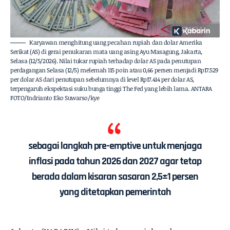
Karyawan menghitung uang pecahan rupiah dan dolar Amerika
Serikat (AS) di gerai penukaran mata uang asing Ayu Masagung, Jakarta,
Selasa (12/5/2026). Nilai tukar rupiah terhadap dolar AS pada penutupan
perdagangan Selasa (12/5) melemah 115 poin atau 0,66 persen menjadi Rp17.529
per dolar AS dari penutupan sebelumnya di level Rp17.414 per dolar AS,
terpengaruh ekspektasi suku bunga tinggi The Fed yang lebih lama. ANTARA
FOTO/Indrianto Eko Suwarso/kye
sebagai langkah pre-emptive untuk menjaga
inflasi pada tahun 2026 dan 2027 agar tetap
berada dalam kisaran sasaran 2,5±1 persen
yang ditetapkan pemerintah