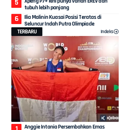
Xpeng P7+ kini punya varian EREV dan
tubuh lebih panjang
Ilia Malinin Kuasai Posisi Teratas di
Seluncur Indah Putra Olimpiade
TERBARU
Indeks
Anggie Intania Persembahkan Emas