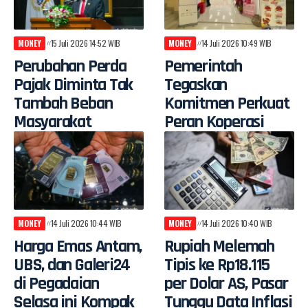
MONEY
15 Juli 2026 14:52 WIB
MONEY
14 Juli 2026 10:49 WIB
Perubahan Perda
Pemerintah
Pajak Diminta Tak
Tegaskan
Tambah Beban
Komitmen Perkuat
Masyarakat
Peran Koperasi
MONEY
14 Juli 2026 10:44 WIB
MONEY
14 Juli 2026 10:40 WIB
Harga Emas Antam,
Rupiah Melemah
UBS, dan Galeri24
Tipis ke Rp18.115
di Pegadaian
per Dolar AS, Pasar
Selasa ini Kompak
Tunggu Data Inflasi