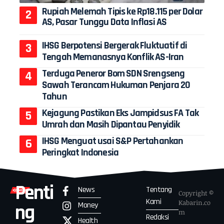
Rupiah Melemah Tipis ke Rp18.115 per Dolar
AS, Pasar Tunggu Data Inflasi AS
IHSG Berpotensi Bergerak Fluktuatif di
Tengah Memanasnya Konflik AS-Iran
Terduga Peneror Bom SDN Srengseng
Sawah Terancam Hukuman Penjara 20
Tahun
Kejagung Pastikan Eks Jampidsus FA Tak
Umrah dan Masih Dipantau Penyidik
IHSG Menguat usai S&P Pertahankan
Peringkat Indonesia
Penti
News
Tentang
Copyright ©
Kami
Kabarin.co
Money
ng
m
Redaksi
Health