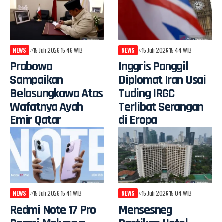
NEWS
15 Juli 2026 15:46 WIB
NEWS
15 Juli 2026 15:44 WIB
Prabowo
Inggris Panggil
Sampaikan
Diplomat Iran Usai
Belasungkawa Atas
Tuding IRGC
Wafatnya Ayah
Terlibat Serangan
Emir Qatar
di Eropa
NEWS
15 Juli 2026 15:41 WIB
NEWS
15 Juli 2026 15:04 WIB
Redmi Note 17 Pro
Mensesneg