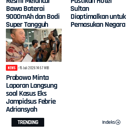
Resmi Meluncur
Pastikan Hotel
Bawa Baterai
Sultan
9000mAh dan Bodi
Dioptimalkan untuk
Super Tangguh
Pemasukan Negara
NEWS
15 Juli 2026 14:57 WIB
Prabowo Minta
Laporan Langsung
soal Kasus Eks
Jampidsus Febrie
Adriansyah
TRENDING
Indeks