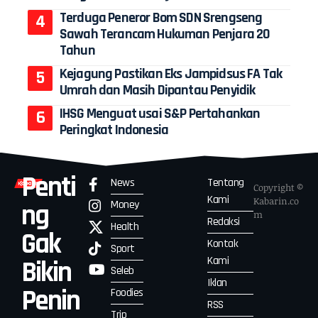
Terduga Peneror Bom SDN Srengseng
Sawah Terancam Hukuman Penjara 20
Tahun
Kejagung Pastikan Eks Jampidsus FA Tak
Umrah dan Masih Dipantau Penyidik
IHSG Menguat usai S&P Pertahankan
Peringkat Indonesia
Penti
News
Tentang
Copyright ©
Kami
Kabarin.co
Money
ng
m
Redaksi
Health
Gak
Kontak
Sport
Kami
Bikin
Seleb
Iklan
Penin
Foodies
RSS
Trip