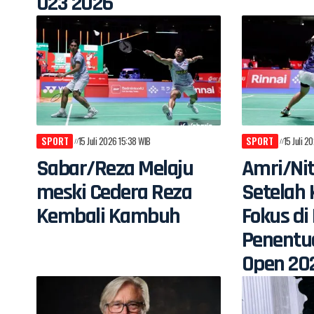
U23 2026
SPORT
15 Juli 2026 15:38 WIB
SPORT
15 Juli 2
Sabar/Reza Melaju
Amri/Nit
meski Cedera Reza
Setelah 
Kembali Kambuh
Fokus d
Penentu
Open 20