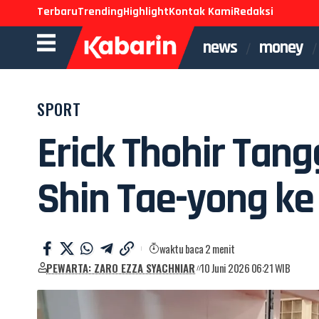
Terbaru
Trending
Highlight
Kontak Kami
Redaksi
news
money
SPORT
Erick Thohir Tan
Shin Tae-yong ke 
waktu baca 2 menit
PEWARTA: ZARO EZZA SYACHNIAR
10 Juni 2026 06:21 WIB