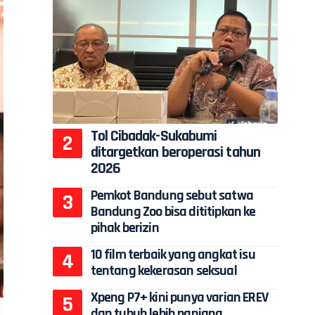
Tol Cibadak-Sukabumi
ditargetkan beroperasi tahun
2026
Pemkot Bandung sebut satwa
Bandung Zoo bisa dititipkan ke
pihak berizin
10 film terbaik yang angkat isu
tentang kekerasan seksual
Xpeng P7+ kini punya varian EREV
dan tubuh lebih panjang