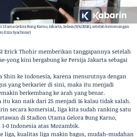
Utama Gelora Bung Karno, Jakarta, Selasa (9/6/2026), setelah kemenangan
o Ezza Syachniar)
SI Erick Thohir memberikan tanggapannya setelah
ae-yong kini bergabung ke Persija Jakarta sebagai
a Shin ke Indonesia, karena menurutnya dengan
us yang berkarier di sini, maka itu menjadi
 semakin berkembang ke arah yang benar.
 itu kan naik dari 25 menjadi 16 kalau tidak salah.
arin secara komersial, liga kita sudah ranking satu
artawan di Stadion Utama Gelora Bung Karno,
n 1-0 Indonesia atas Mozambik.
ke liga, kualitas liga makin bagus, mudah-mudahan