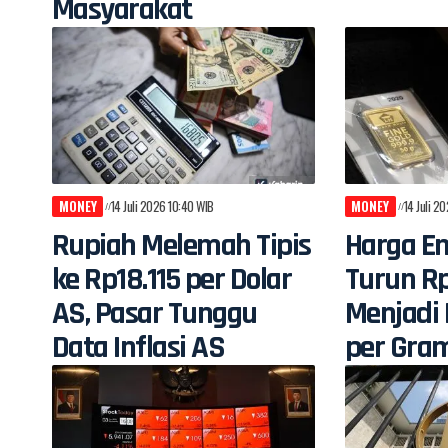
Masyarakat
MONEY
14 Juli 2026 10:40 WIB
MONEY
14 Juli 2
Rupiah Melemah Tipis
Harga E
ke Rp18.115 per Dolar
Turun R
AS, Pasar Tunggu
Menjadi 
Data Inflasi AS
per Gra