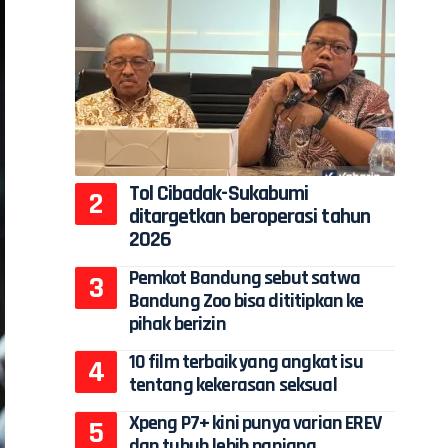
Tol Cibadak-Sukabumi
ditargetkan beroperasi tahun
2026
Pemkot Bandung sebut satwa
Bandung Zoo bisa dititipkan ke
pihak berizin
10 film terbaik yang angkat isu
tentang kekerasan seksual
Xpeng P7+ kini punya varian EREV
dan tubuh lebih panjang