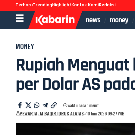
Terbaru
Trending
Highlight
Kontak Kami
Redaksi
news
money
MONEY
Rupiah Menguat 
per Dolar AS pad
waktu baca 1 menit
PEWARTA: M BAQIR IDRUS ALATAS
10 Juni 2026 09:27 WIB