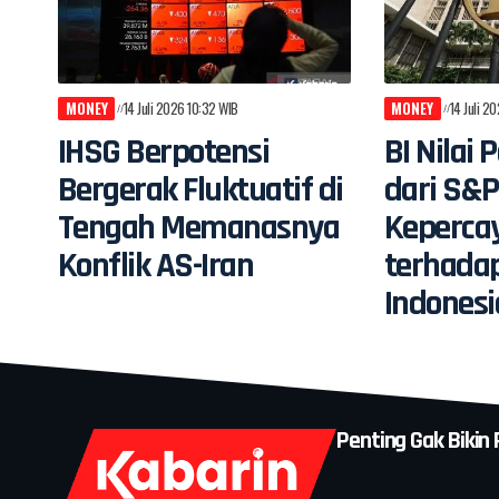
MONEY
14 Juli 2026 10:32 WIB
MONEY
14 Juli 2
IHSG Berpotensi
BI Nilai
Bergerak Fluktuatif di
dari S&P
Tengah Memanasnya
Keperca
Konflik AS-Iran
terhada
Indonesi
Penting Gak Bikin