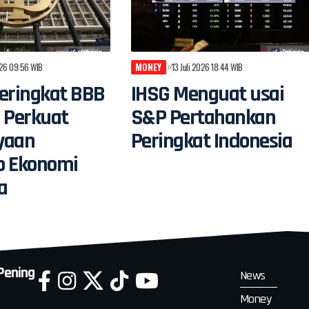
026 09:56 WIB
MONEY
13 Juli 2026 18:44 WIB
 Peringkat BBB
IHSG Menguat usai
 Perkuat
S&P Pertahankan
yaan
Peringkat Indonesia
p Ekonomi
a
 Pening
News
Money