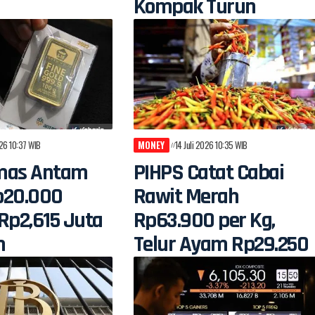
Kompak Turun
026 10:37 WIB
MONEY
14 Juli 2026 10:35 WIB
mas Antam
PIHPS Catat Cabai
p20.000
Rawit Merah
Rp2,615 Juta
Rp63.900 per Kg,
m
Telur Ayam Rp29.250