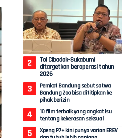
Tol Cibadak-Sukabumi
ditargetkan beroperasi tahun
2026
Pemkot Bandung sebut satwa
Bandung Zoo bisa dititipkan ke
pihak berizin
10 film terbaik yang angkat isu
tentang kekerasan seksual
Xpeng P7+ kini punya varian EREV
dan tubuh lebih panjang