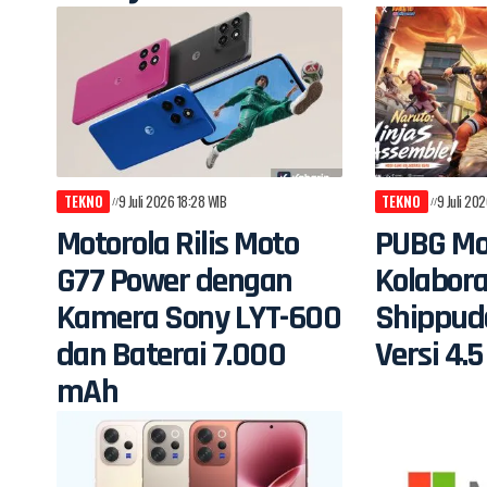
TEKNO
9 Juli 2026 18:28 WIB
TEKNO
9 Juli 202
Motorola Rilis Moto
PUBG Mo
G77 Power dengan
Kolabora
Kamera Sony LYT-600
Shippud
dan Baterai 7.000
Versi 4.5
mAh