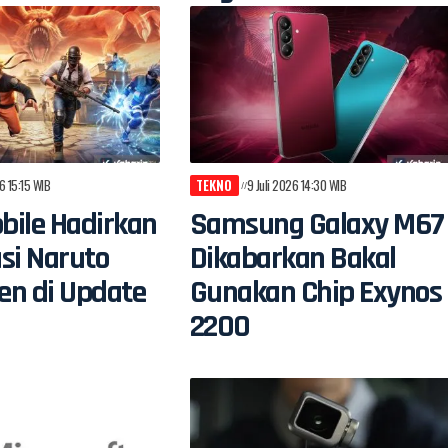
6 15:15 WIB
TEKNO
9 Juli 2026 14:30 WIB
bile Hadirkan
Samsung Galaxy M67
si Naruto
Dikabarkan Bakal
en di Update
Gunakan Chip Exynos
2200