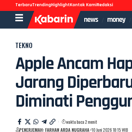
Terbaru
Trending
Highlight
Kontak Kami
Redaksi
news
money
TEKNO
Apple Ancam Hapu
Jarang Diperbaru
Diminati Penggu
waktu baca 2 menit
PENERJEMAH: FARHAN ARDA NUGRAHA
10 Juni 2026 18:15 WIB