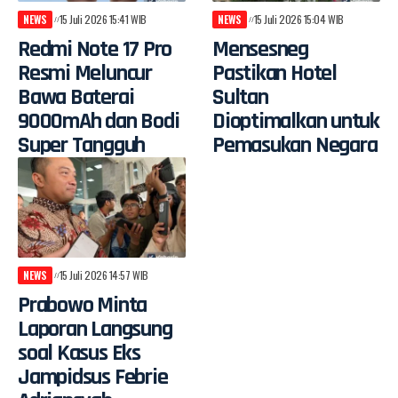
NEWS
15 Juli 2026 15:41 WIB
NEWS
15 Juli 2026 15:04 WIB
Redmi Note 17 Pro
Mensesneg
Resmi Meluncur
Pastikan Hotel
Bawa Baterai
Sultan
9000mAh dan Bodi
Dioptimalkan untuk
Super Tangguh
Pemasukan Negara
NEWS
15 Juli 2026 14:57 WIB
Prabowo Minta
Laporan Langsung
soal Kasus Eks
Jampidsus Febrie