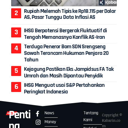
Rupiah Melemah Tipis ke Rp18.115 per Dolar
AS, Pasar Tunggu Data Inflasi AS
IHSG Berpotensi Bergerak Fluktuatif di
Tengah Memanasnya Konflik AS-Iran
Terduga Peneror Bom SDN Srengseng
Sawah Terancam Hukuman Penjara 20
Tahun
Kejagung Pastikan Eks Jampidsus FA Tak
Umrah dan Masih Dipantau Penyidik
IHSG Menguat usai S&P Pertahankan
Peringkat Indonesia
Penti
News
Tentang
Copyright ©
Kami
Kabarin.co
Money
ng
m