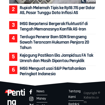
Rupiah Melemah Tipis ke Rp18.115 per Dolar
AS, Pasar Tunggu Data Inflasi AS
IHSG Berpotensi Bergerak Fluktuatif di
Tengah Memanasnya Konflik AS-Iran
Terduga Peneror Bom SDN Srengseng
Sawah Terancam Hukuman Penjara 20
Tahun
Kejagung Pastikan Eks Jampidsus FA Tak
Umrah dan Masih Dipantau Penyidik
IHSG Menguat usai S&P Pertahankan
Peringkat Indonesia
Penti
News
Tentang
Copyright ©
Kami
Kabarin.co
Money
ng
m
Redaksi