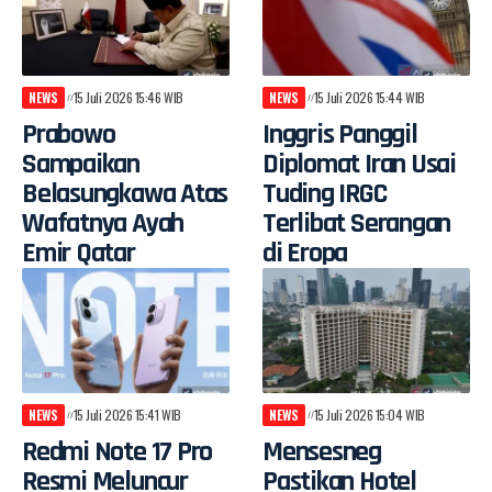
NEWS
15 Juli 2026 15:46 WIB
NEWS
15 Juli 2026 15:44 WIB
Prabowo
Inggris Panggil
Sampaikan
Diplomat Iran Usai
Belasungkawa Atas
Tuding IRGC
Wafatnya Ayah
Terlibat Serangan
Emir Qatar
di Eropa
NEWS
15 Juli 2026 15:41 WIB
NEWS
15 Juli 2026 15:04 WIB
Redmi Note 17 Pro
Mensesneg
Resmi Meluncur
Pastikan Hotel