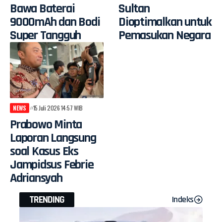
Bawa Baterai
Sultan
9000mAh dan Bodi
Dioptimalkan untuk
Super Tangguh
Pemasukan Negara
NEWS
15 Juli 2026 14:57 WIB
Prabowo Minta
Laporan Langsung
soal Kasus Eks
Jampidsus Febrie
Adriansyah
TRENDING
Indeks